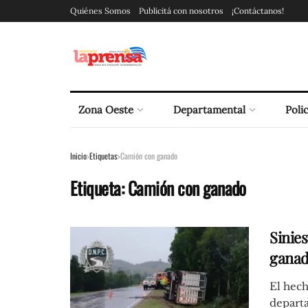
Quiénes Somos
Publicitá con nosotros
¡Contáctanos!
Zona Oeste
Departamental
Polic
Inicio
Etiquetas
Camión con ganado
Etiqueta:
Camión con ganado
Sinies
ganad
El hech
departa