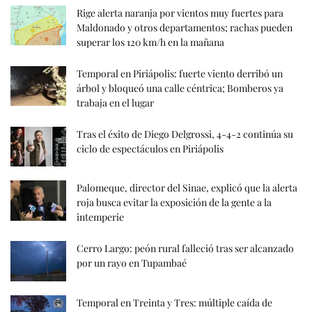
Rige alerta naranja por vientos muy fuertes para
Maldonado y otros departamentos; rachas pueden
superar los 120 km/h en la mañana
Temporal en Piriápolis: fuerte viento derribó un
árbol y bloqueó una calle céntrica; Bomberos ya
trabaja en el lugar
Tras el éxito de Diego Delgrossi, 4-4-2 continúa su
ciclo de espectáculos en Piriápolis
Palomeque, director del Sinae, explicó que la alerta
roja busca evitar la exposición de la gente a la
intemperie
Cerro Largo: peón rural falleció tras ser alcanzado
por un rayo en Tupambaé
Temporal en Treinta y Tres: múltiple caída de