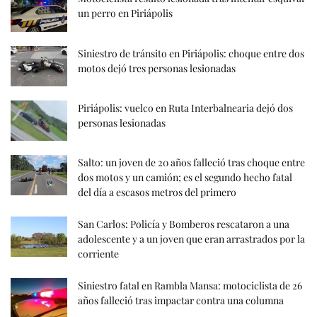
un perro en Piriápolis
Siniestro de tránsito en Piriápolis: choque entre dos
motos dejó tres personas lesionadas
Piriápolis: vuelco en Ruta Interbalnearia dejó dos
personas lesionadas
Salto: un joven de 20 años falleció tras choque entre
dos motos y un camión; es el segundo hecho fatal
del día a escasos metros del primero
San Carlos: Policía y Bomberos rescataron a una
adolescente y a un joven que eran arrastrados por la
corriente
Siniestro fatal en Rambla Mansa: motociclista de 26
años falleció tras impactar contra una columna