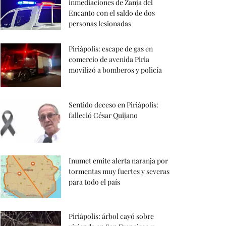
inmediaciones de Zanja del
Encanto con el saldo de dos
personas lesionadas
Piriápolis: escape de gas en
comercio de avenida Piria
movilizó a bomberos y policía
Sentido deceso en Piriápolis:
falleció César Quijano
Inumet emite alerta naranja por
tormentas muy fuertes y severas
para todo el país
Piriápolis: árbol cayó sobre