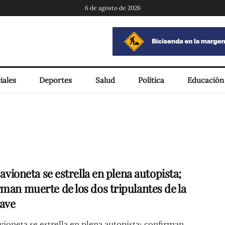
6 de agosto de 2026
iales
Deportes
Salud
Política
Educación
: avioneta se estrella en plena autopista;
rman muerte de los dos tripulantes de la
ave
 avioneta se estrella en plena autopista; confirman