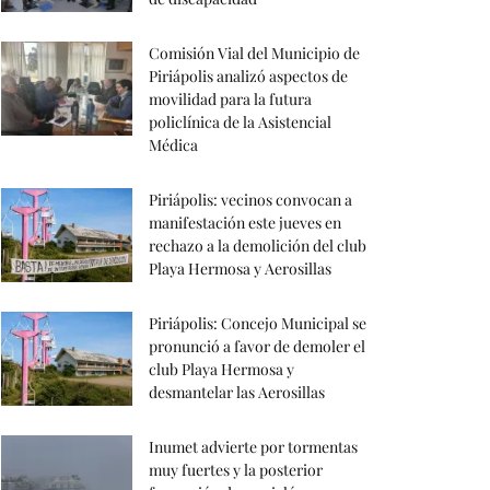
Comisión Vial del Municipio de
Piriápolis analizó aspectos de
movilidad para la futura
policlínica de la Asistencial
Médica
Piriápolis: vecinos convocan a
manifestación este jueves en
rechazo a la demolición del club
Playa Hermosa y Aerosillas
Piriápolis: Concejo Municipal se
pronunció a favor de demoler el
club Playa Hermosa y
desmantelar las Aerosillas
Inumet advierte por tormentas
muy fuertes y la posterior