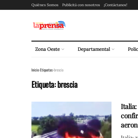
Quiénes Somos
Publicitá con nosotros
¡Contáctanos!
Zona Oeste
Departamental
Polic
Inicio
Etiquetas
brescia
Etiqueta:
brescia
Italia
confi
aeron
Italia: