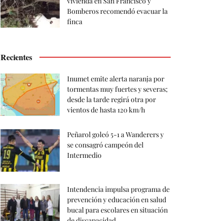
vivienda en San Francisco y
Bomberos recomendó evacuar la
finca
Recientes
Inumet emite alerta naranja por
tormentas muy fuertes y severas;
desde la tarde regirá otra por
vientos de hasta 120 km/h
Peñarol goleó 5-1 a Wanderers y
se consagró campeón del
Intermedio
Intendencia impulsa programa de
prevención y educación en salud
bucal para escolares en situación
de discapacidad