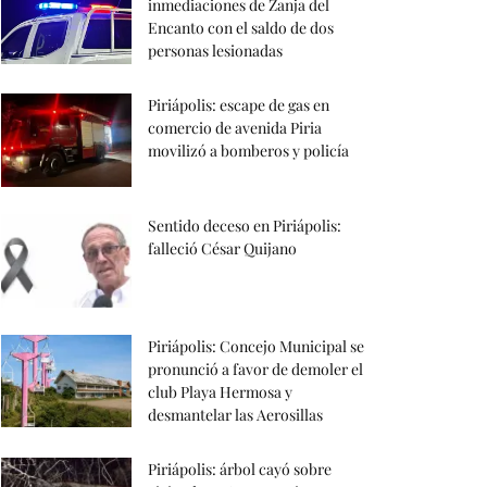
inmediaciones de Zanja del
Encanto con el saldo de dos
personas lesionadas
Piriápolis: escape de gas en
comercio de avenida Piria
movilizó a bomberos y policía
Sentido deceso en Piriápolis:
falleció César Quijano
Piriápolis: Concejo Municipal se
pronunció a favor de demoler el
club Playa Hermosa y
desmantelar las Aerosillas
Piriápolis: árbol cayó sobre