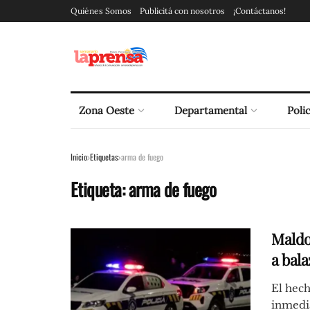
Quiénes Somos
Publicitá con nosotros
¡Contáctanos!
Zona Oeste
Departamental
Polic
Inicio
Etiquetas
arma de fuego
Etiqueta:
arma de fuego
Maldo
a bala
El hech
inmedia