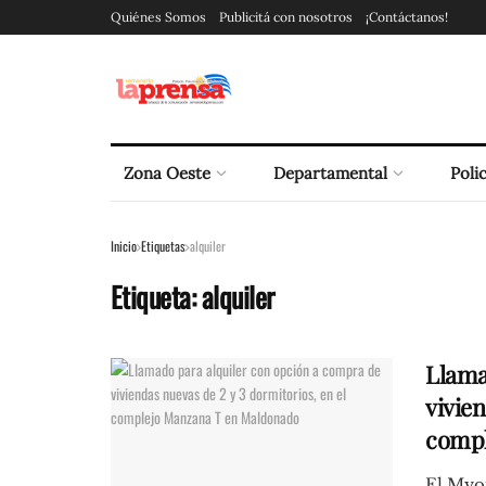
Quiénes Somos
Publicitá con nosotros
¡Contáctanos!
Zona Oeste
Departamental
Polic
Inicio
Etiquetas
alquiler
Etiqueta:
alquiler
Llama
vivien
compl
El Mvot