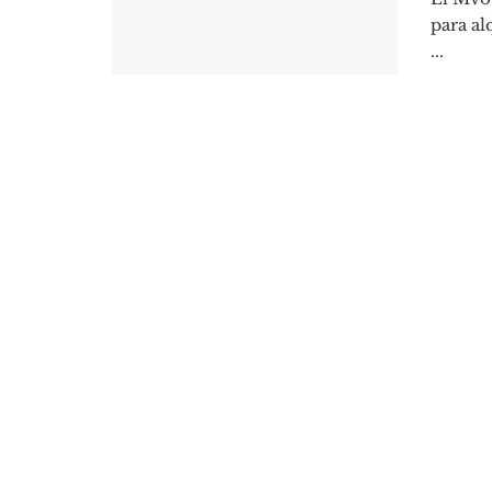
para al
...