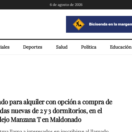
6 de agosto de 2026
iales
Deportes
Salud
Política
Educación
do para alquiler con opción a compra de
das nuevas de 2 y 3 dormitorios, en el
ejo Manzana T en Maldonado
ma llama a interesados en inscribirse al llamado