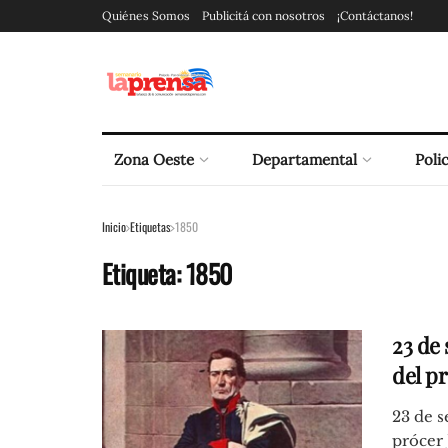
Quiénes Somos
Publicitá con nosotros
¡Contáctanos!
Zona Oeste
Departamental
Polic
Inicio
Etiquetas
1850
Etiqueta:
1850
23 de 
del p
23 de s
prócer 