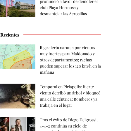
pronunció a favor de demoler el
club Playa Hermosa y
desmantelar las Aerosillas
Recientes
Rige alerta naranja por vientos
muy fuertes para Maldonado y
otros departamentos; rachas
pueden superar los 120 km/h en la
mañana
Temporal en Piriápolis: fuerte
viento derribó un árbol y bloqueó
una calle céntrica; Bomberos ya
trabaja en el lugar
Tras el éxito de Diego Delgrossi,
4-4-2 continúa su ciclo de