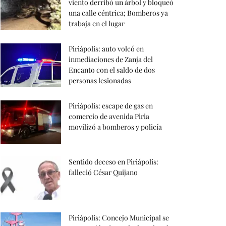
viento derribó un árbol y bloqueó
una calle céntrica; Bomberos ya
trabaja en el lugar
Piriápolis: auto volcó en
inmediaciones de Zanja del
Encanto con el saldo de dos
personas lesionadas
Piriápolis: escape de gas en
comercio de avenida Piria
movilizó a bomberos y policía
Sentido deceso en Piriápolis:
falleció César Quijano
Piriápolis: Concejo Municipal se