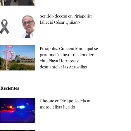
Sentido deceso en Piriápolis:
falleció César Quijano
Piriápolis: Concejo Municipal se
pronunció a favor de demoler el
club Playa Hermosa y
desmantelar las Aerosillas
Recientes
Choque en Piriápolis deja un
motociclista herido