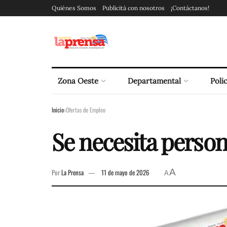
Quiénes Somos
Publicitá con nosotros
¡Contáctanos!
Zona Oeste
Departamental
Polic
Inicio
Ofertas de Empleo
Se necesita perso
A
Por
La Prensa
11 de mayo de 2026
A