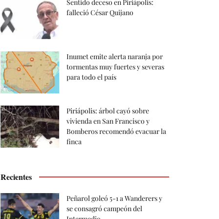
Sentido deceso en Piriápolis:
falleció César Quijano
Inumet emite alerta naranja por
tormentas muy fuertes y severas
para todo el país
Piriápolis: árbol cayó sobre
vivienda en San Francisco y
Bomberos recomendó evacuar la
finca
Recientes
Peñarol goleó 5-1 a Wanderers y
se consagró campeón del
Intermedio