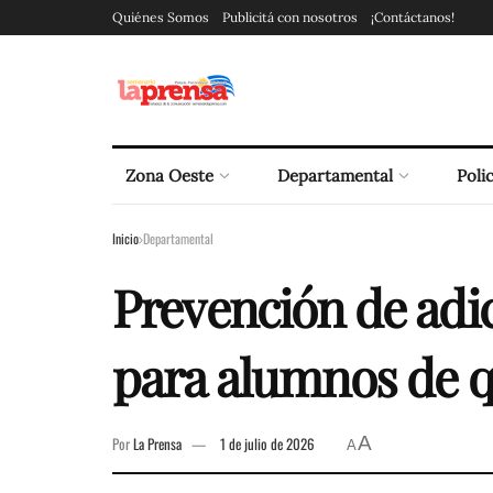
Quiénes Somos
Publicitá con nosotros
¡Contáctanos!
Zona Oeste
Departamental
Polic
Inicio
Departamental
Prevención de adi
para alumnos de q
A
Por
La Prensa
1 de julio de 2026
A