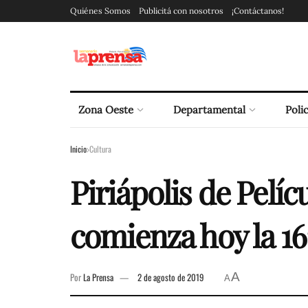
Quiénes Somos
Publicitá con nosotros
¡Contáctanos!
Zona Oeste
Departamental
Polic
Inicio
Cultura
Piriápolis de Pelíc
comienza hoy la 16ª
A
Por
La Prensa
2 de agosto de 2019
A