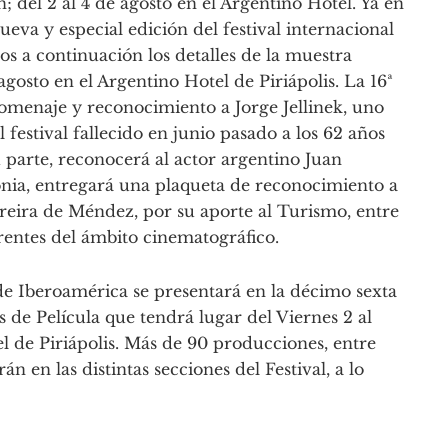
ón; del 2 al 4 de agosto en el Argentino Hotel. Ya en
ueva y especial edición del festival internacional
os a continuación los detalles de la muestra
agosto en el Argentino Hotel de Piriápolis. La 16ª
omenaje y reconocimiento a Jorge Jellinek, uno
l festival fallecido en junio pasado a los 62 años
u parte, reconocerá al actor argentino Juan
nia, entregará una plaqueta de reconocimiento a
ereira de Méndez, por su aporte al Turismo, entre
rentes del ámbito cinematográfico.
de Iberoamérica se presentará en la décimo sexta
is de Película que tendrá lugar del Viernes 2 al
 de Piriápolis. Más de 90 producciones, entre
án en las distintas secciones del Festival, a lo