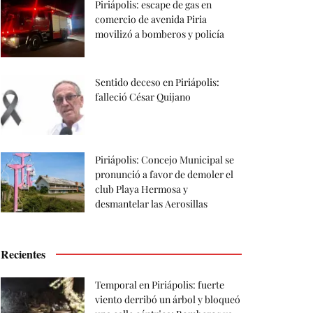
Piriápolis: escape de gas en
comercio de avenida Piria
movilizó a bomberos y policía
Sentido deceso en Piriápolis:
falleció César Quijano
Piriápolis: Concejo Municipal se
pronunció a favor de demoler el
club Playa Hermosa y
desmantelar las Aerosillas
Recientes
Temporal en Piriápolis: fuerte
viento derribó un árbol y bloqueó