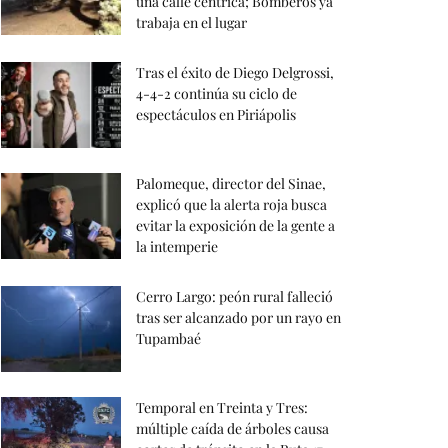
una calle céntrica; Bomberos ya
trabaja en el lugar
Tras el éxito de Diego Delgrossi,
4-4-2 continúa su ciclo de
espectáculos en Piriápolis
Palomeque, director del Sinae,
explicó que la alerta roja busca
evitar la exposición de la gente a
la intemperie
Cerro Largo: peón rural falleció
tras ser alcanzado por un rayo en
Tupambaé
Temporal en Treinta y Tres:
múltiple caída de árboles causa