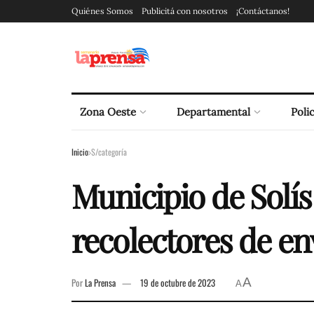
Quiénes Somos
Publicitá con nosotros
¡Contáctanos!
Zona Oeste
Departamental
Polic
Inicio
S/categoría
Municipio de Solís
recolectores de en
A
Por
La Prensa
19 de octubre de 2023
A