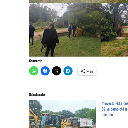
Compartir
Más
Relacionados
Proyecto «DEL de
52 ya completó tre
plástico