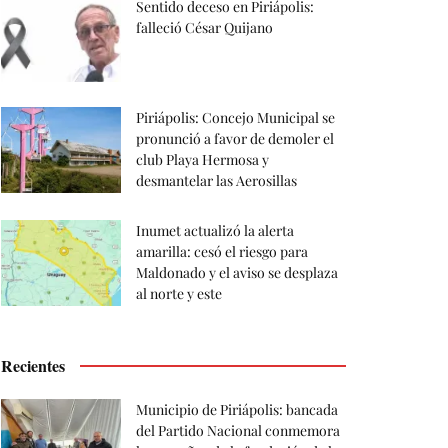
Sentido deceso en Piriápolis:
falleció César Quijano
Piriápolis: Concejo Municipal se
pronunció a favor de demoler el
club Playa Hermosa y
desmantelar las Aerosillas
Inumet actualizó la alerta
amarilla: cesó el riesgo para
Maldonado y el aviso se desplaza
al norte y este
Recientes
Municipio de Piriápolis: bancada
del Partido Nacional conmemora