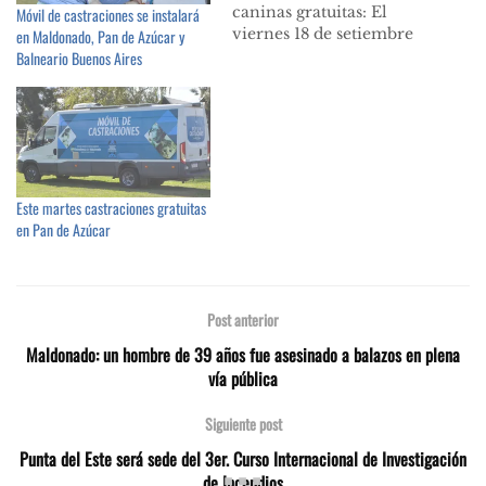
caninas gratuitas: El
Móvil de castraciones se instalará
viernes 18 de setiembre
en Maldonado, Pan de Azúcar y
la unidad móvil llegará
Balneario Buenos Aires
al Km. 110, Pueblo
Gerona de Pan de
Azúcar y una semana
después, viernes 25,
estará en La Capuera.
Por informes e
Este martes castraciones gratuitas
inscripciones consultar
en Pan de Azúcar
en las oficinas
del municipio de Pan de
Azúcar…
Post anterior
Maldonado: un hombre de 39 años fue asesinado a balazos en plena
vía pública
Siguiente post
Punta del Este será sede del 3er. Curso Internacional de Investigación
de Incendios