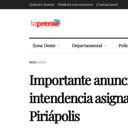
Quiénes Somos
Publicitá con nosotros
¡Contáctanos!
Zona Oeste
Departamental
Polic
Inicio
Cultura
Importante anunci
intendencia asigna
Piriápolis