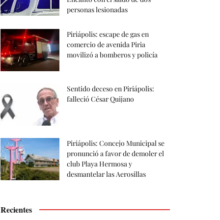
personas lesionadas
Piriápolis: escape de gas en
comercio de avenida Piria
movilizó a bomberos y policía
Sentido deceso en Piriápolis:
falleció César Quijano
Piriápolis: Concejo Municipal se
pronunció a favor de demoler el
club Playa Hermosa y
desmantelar las Aerosillas
Recientes