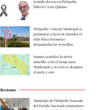
Sentido deceso en Piriápolis:
falleció César Quijano
Piriápolis: Concejo Municipal se
pronunció a favor de demoler el
club Playa Hermosa y
desmantelar las Aerosillas
Inumet actualizó la alerta
amarilla: cesó el riesgo para
Maldonado y el aviso se desplaza
al norte y este
Recientes
Municipio de Piriápolis: bancada
del Partido Nacional conmemora