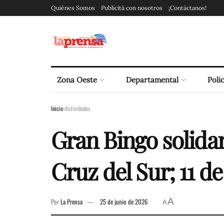
Quiénes Somos
Publicitá con nosotros
¡Contáctanos!
Zona Oeste
Departamental
Polic
Inicio
Actividades
Gran Bingo solidar
Cruz del Sur; 11 de
A
Por
La Prensa
25 de junio de 2026
A