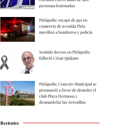
personas lesionadas
Piriápolis: escape de gas en
comercio de avenida Piria
movilizó a bomberos y policía
Sentido deceso en Piriápolis:
falleció César Quijano
Piriápolis: Concejo Municipal se
pronunció a favor de demoler el
club Playa Hermosa y
desmantelar las Aerosillas
Recientes