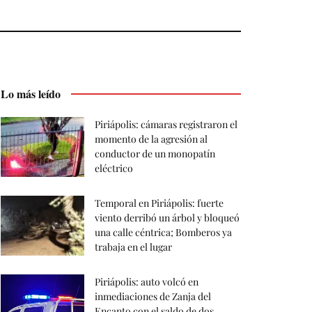
Lo más leído
Piriápolis: cámaras registraron el
momento de la agresión al
conductor de un monopatín
eléctrico
Temporal en Piriápolis: fuerte
viento derribó un árbol y bloqueó
una calle céntrica; Bomberos ya
trabaja en el lugar
Piriápolis: auto volcó en
inmediaciones de Zanja del
Encanto con el saldo de dos