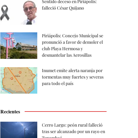
Sentido deceso en Piriápolis:
falleció César Quijano
Piriápolis: Concejo Municipal se
pronunció a favor de demoler el
club Playa Hermosa y
desmantelar las Aerosillas
Inumet emite alerta naranja por
tormentas muy fuertes y severas
para todo el país
Recientes
Cerro Largo: peón rural falleció
tras ser alcanzado por un rayo en
Tupambaé