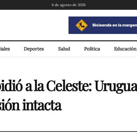
6 de agosto de 2026
iales
Deportes
Salud
Política
Educación
dió a la Celeste: Urugu
ión intacta