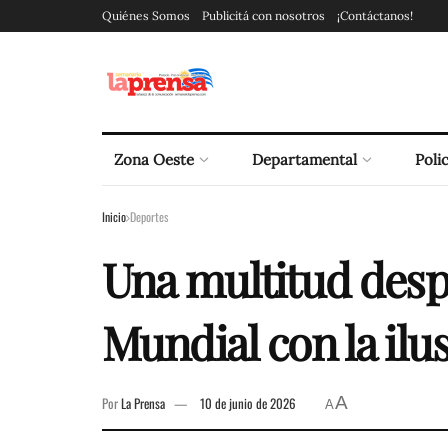
Quiénes Somos
Publicitá con nosotros
¡Contáctanos!
Zona Oeste
Departamental
Polic
Inicio
Deportes
Una multitud despi
Mundial con la ilus
A
Por
La Prensa
10 de junio de 2026
A