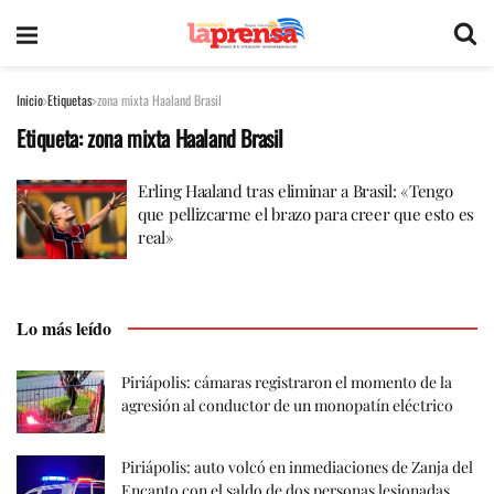
Inicio
Etiquetas
zona mixta Haaland Brasil
Etiqueta:
zona mixta Haaland Brasil
Erling Haaland tras eliminar a Brasil: «Tengo
que pellizcarme el brazo para creer que esto es
real»
Lo más leído
Piriápolis: cámaras registraron el momento de la
agresión al conductor de un monopatín eléctrico
Piriápolis: auto volcó en inmediaciones de Zanja del
Encanto con el saldo de dos personas lesionadas