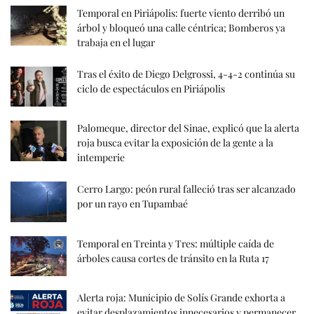
Temporal en Piriápolis: fuerte viento derribó un
árbol y bloqueó una calle céntrica; Bomberos ya
trabaja en el lugar
Tras el éxito de Diego Delgrossi, 4-4-2 continúa su
ciclo de espectáculos en Piriápolis
Palomeque, director del Sinae, explicó que la alerta
roja busca evitar la exposición de la gente a la
intemperie
Cerro Largo: peón rural falleció tras ser alcanzado
por un rayo en Tupambaé
Temporal en Treinta y Tres: múltiple caída de
árboles causa cortes de tránsito en la Ruta 17
Alerta roja: Municipio de Solís Grande exhorta a
evitar desplazamientos innecesarios y permanecer