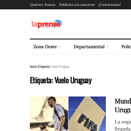
Quiénes Somos
Publicitá con nosotros
¡Contáctanos!
Zona Oeste
Departamental
Polic
Inicio
Etiquetas
Vuelo Uruguay
Etiqueta:
Vuelo Uruguay
Mundi
Urugua
La orga
llegada