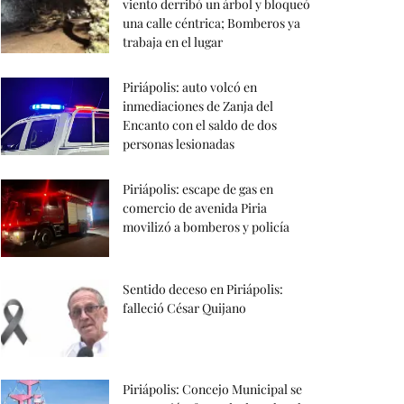
viento derribó un árbol y bloqueó
una calle céntrica; Bomberos ya
trabaja en el lugar
Piriápolis: auto volcó en
inmediaciones de Zanja del
Encanto con el saldo de dos
personas lesionadas
Piriápolis: escape de gas en
comercio de avenida Piria
movilizó a bomberos y policía
Sentido deceso en Piriápolis:
falleció César Quijano
Piriápolis: Concejo Municipal se