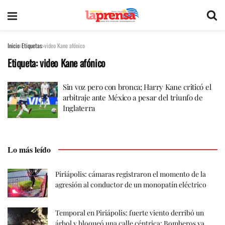
Inicio
Etiquetas
video Kane afónico
Etiqueta:
video Kane afónico
Sin voz pero con bronca; Harry Kane criticó el
arbitraje ante México a pesar del triunfo de
Inglaterra
Lo más leído
Piriápolis: cámaras registraron el momento de la
agresión al conductor de un monopatín eléctrico
Temporal en Piriápolis: fuerte viento derribó un
árbol y bloqueó una calle céntrica; Bomberos ya