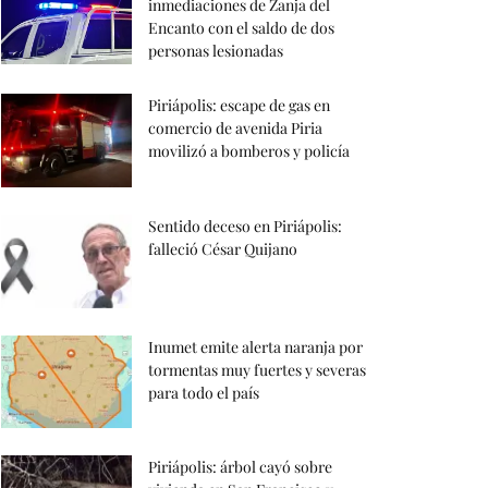
inmediaciones de Zanja del
Encanto con el saldo de dos
personas lesionadas
Piriápolis: escape de gas en
comercio de avenida Piria
movilizó a bomberos y policía
Sentido deceso en Piriápolis:
falleció César Quijano
Inumet emite alerta naranja por
tormentas muy fuertes y severas
para todo el país
Piriápolis: árbol cayó sobre