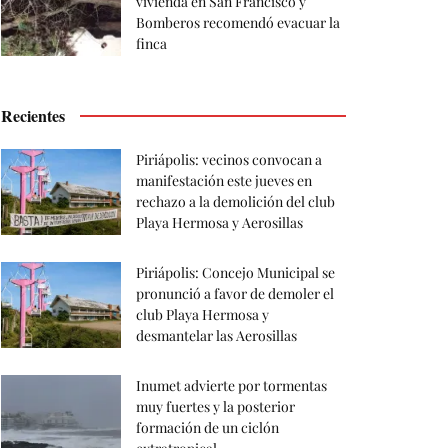
vivienda en San Francisco y
Bomberos recomendó evacuar la
finca
Recientes
Piriápolis: vecinos convocan a
manifestación este jueves en
rechazo a la demolición del club
Playa Hermosa y Aerosillas
Piriápolis: Concejo Municipal se
pronunció a favor de demoler el
club Playa Hermosa y
desmantelar las Aerosillas
Inumet advierte por tormentas
muy fuertes y la posterior
formación de un ciclón