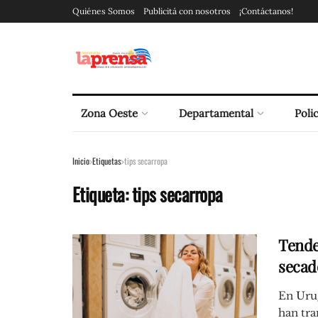
Quiénes Somos
Publicitá con nosotros
¡Contáctanos!
Zona Oeste
Departamental
Polic
Inicio
Etiquetas
tips secarropa
Etiqueta:
tips secarropa
Tende
secad
En Uru
han tra