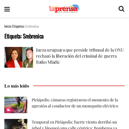
Inicio
Etiquetas
Srebrenica
Etiqueta:
Srebrenica
Jueza uruguaya que preside tribunal de la ONU
rechazó la liberación del criminal de guerra
Ratko Mladic
Lo más leído
Piriápolis: cámaras registraron el momento de la
agresión al conductor de un monopatín eléctrico
Temporal en Piriápolis: fuerte viento derribó un
árbol y bloqueó una calle céntrica; Bomberos ya