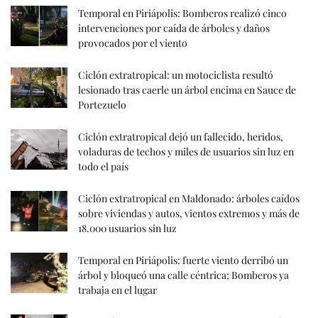
Temporal en Piriápolis: Bomberos realizó cinco
intervenciones por caída de árboles y daños
provocados por el viento
Ciclón extratropical: un motociclista resultó
lesionado tras caerle un árbol encima en Sauce de
Portezuelo
Ciclón extratropical dejó un fallecido, heridos,
voladuras de techos y miles de usuarios sin luz en
todo el país
Ciclón extratropical en Maldonado: árboles caídos
sobre viviendas y autos, vientos extremos y más de
18.000 usuarios sin luz
Temporal en Piriápolis: fuerte viento derribó un
árbol y bloqueó una calle céntrica; Bomberos ya
trabaja en el lugar