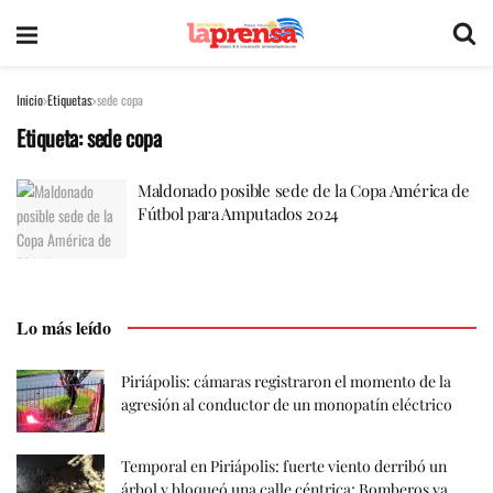
Inicio
Etiquetas
sede copa
Etiqueta:
sede copa
Maldonado posible sede de la Copa América de
Fútbol para Amputados 2024
Lo más leído
Piriápolis: cámaras registraron el momento de la
agresión al conductor de un monopatín eléctrico
Temporal en Piriápolis: fuerte viento derribó un
árbol y bloqueó una calle céntrica; Bomberos ya