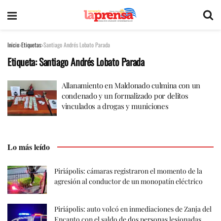
Inicio
Etiquetas
Santiago Andrés Lobato Parada
Etiqueta:
Santiago Andrés Lobato Parada
Allanamiento en Maldonado culmina con un
condenado y un formalizado por delitos
vinculados a drogas y municiones
Lo más leído
Piriápolis: cámaras registraron el momento de la
agresión al conductor de un monopatín eléctrico
Piriápolis: auto volcó en inmediaciones de Zanja del
Encanto con el saldo de dos personas lesionadas