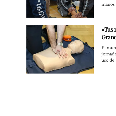
manos .
«Tus 
Grand
El muni
jornada
uso de .