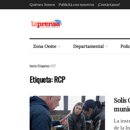
Quiénes Somos
Publicitá con nosotros
¡Contáctanos!
Zona Oeste
Departamental
Polic
Inicio
Etiquetas
RCP
Etiqueta:
RCP
Solís
munic
La inst
de la I