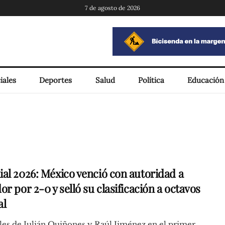
7 de agosto de 2026
iales
Deportes
Salud
Política
Educación
al 2026: México venció con autoridad a
r por 2-0 y selló su clasificación a octavos
al
es de Julián Quiñones y Raúl Jiménez en el primer