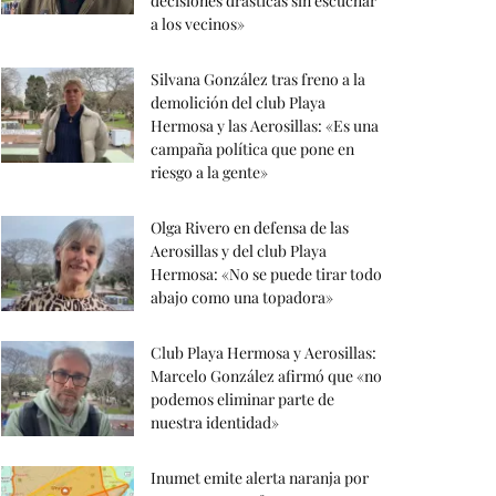
decisiones drásticas sin escuchar
a los vecinos»
Silvana González tras freno a la
demolición del club Playa
Hermosa y las Aerosillas: «Es una
campaña política que pone en
riesgo a la gente»
Olga Rivero en defensa de las
Aerosillas y del club Playa
Hermosa: «No se puede tirar todo
abajo como una topadora»
Club Playa Hermosa y Aerosillas:
Marcelo González afirmó que «no
podemos eliminar parte de
nuestra identidad»
Inumet emite alerta naranja por