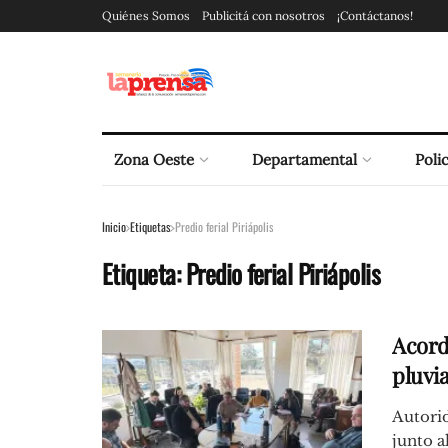
Quiénes Somos
Publicitá con nosotros
¡Contáctanos!
Zona Oeste
Departamental
Polic
Inicio
Etiquetas
Predio ferial Piriápolis
Etiqueta:
Predio ferial Piriápolis
Acord
pluvia
Autori
junto a