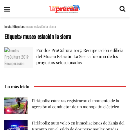
Inicio
Etiquetas
museo estación la sierra
Etiqueta:
museo estación la sierra
Fondos ProCultura 2017: Recuperación edilicia
del Museo Estación La Sierra fue uno de los
proyectos seleccionados
Lo más leído
Piriápolis: cámaras registraron el momento de la
agresión al conductor de un monopatín eléctrico
Piriápolis: auto volcó en inmediaciones de Zanja del
Encanto con el saldo de dos personas lesionadas