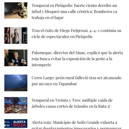
Temporal en Piriápolis: fuerte viento derribó un
árbol y bloqueó una calle céntrica; Bomberos ya
trabaja en el lugar
Tras el éxito de Diego Delgrossi, 4-4-2 continúa su
ciclo de espectáculos en Piriápolis
Palomeque, director del Sinae, explicó que la alerta
roja busca evitar la exposición de la gente a la
intemperie
Cerro Largo: peón rural falleció tras ser alcanzado
por un rayo en Tupambaé
Temporal en Treinta y Tres: múltiple caída de
árboles causa cortes de tránsito en la Ruta 17
Alerta roja: Municipio de Solís Grande exhorta a
evitar desplazamientos innecesarios y permanecer