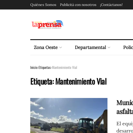
Quiénes Somos
Publicitá con nosotros
¡Contáctanos!
Zona Oeste
Departamental
Polic
Inicio
Etiquetas
Mantenimiento Vial
Etiqueta:
Mantenimiento Vial
Munic
asfal
El equi
desarro