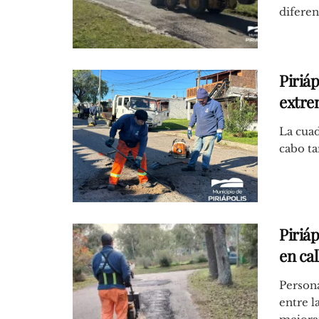
diferent
Piriáp
extre
La cuad
cabo ta
Piriáp
en ca
Persona
entre l