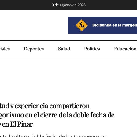
9 de agosto de 2026
iales
Deportes
Salud
Política
Educación
tud y experiencia compartieron
gonismo en el cierre de la doble fecha de
en El Pinar
utó la última doble fecha de los Campeonatos