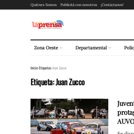
Quiénes Somos
Publicitá con nosotros
¡Contáctanos!
Zona Oeste
Departamental
Polic
Inicio
Etiquetas
Juan Zucco
Etiqueta:
Juan Zucco
Juven
prota
AUVO 
Se disp