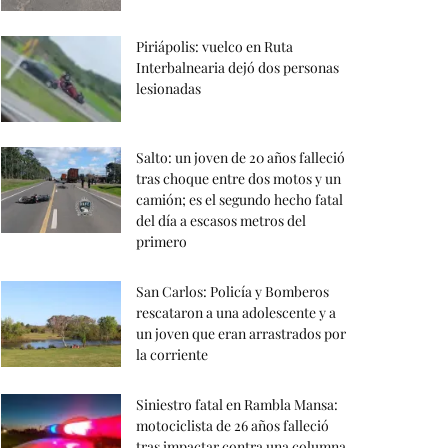
Piriápolis: vuelco en Ruta
Interbalnearia dejó dos personas
lesionadas
Salto: un joven de 20 años falleció
tras choque entre dos motos y un
camión; es el segundo hecho fatal
del día a escasos metros del
primero
San Carlos: Policía y Bomberos
rescataron a una adolescente y a
un joven que eran arrastrados por
la corriente
Siniestro fatal en Rambla Mansa:
motociclista de 26 años falleció
tras impactar contra una columna