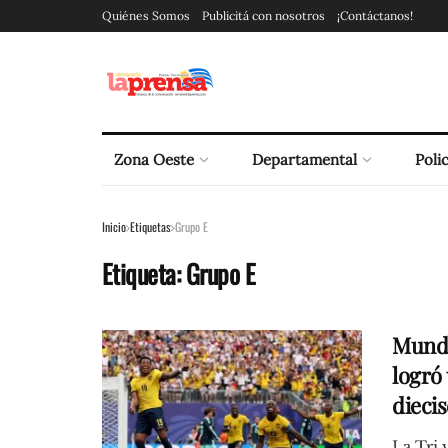
Quiénes Somos
Publicitá con nosotros
¡Contáctanos!
Zona Oeste
Departamental
Polic
Inicio
Etiquetas
Grupo E
Etiqueta:
Grupo E
Mundi
logró 
dieci
La Tri 