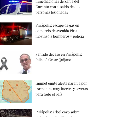
inmediaciones de Zanja del
Encanto con el saldo de dos
personas lesionadas
Piriápolis: escape de gas en
comercio de avenida Piria
movilizó a bomberos y policía
Sentido deceso en Piriápolis:
falleció César Quijano
Inumet emite alerta naranja por
tormentas muy fuertes y severas
para todo el país
Piriápolis: árbol cayó sobre