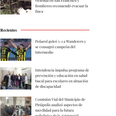
vivienda en San Francisco y
Bomberos recomendó evacuar la
finca
Recientes
Peñarol goleó 5-1 a Wanderers y
se consagró campeón del
Intermedio
Intendencia impulsa programa de
prevención y educación en salud
bucal para escolares en situación
de discapacidad
Comisión Vial del Municipio de
Piriápolis analizó aspectos de
movilidad para la futura
policlínica de la Asistencial