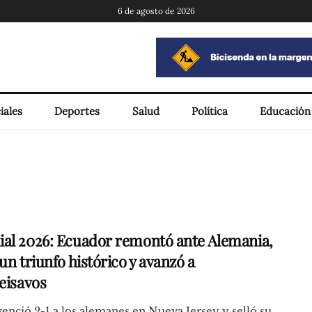
6 de agosto de 2026
iales
Deportes
Salud
Política
Educación
al 2026: Ecuador remontó ante Alemania,
un triunfo histórico y avanzó a
seisavos
venció 2-1 a los alemanes en Nueva Jersey y selló su