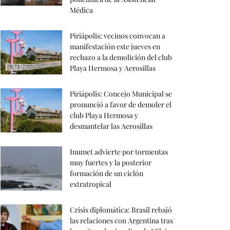
Médica
Piriápolis: vecinos convocan a
manifestación este jueves en
rechazo a la demolición del club
Playa Hermosa y Aerosillas
Piriápolis: Concejo Municipal se
pronunció a favor de demoler el
club Playa Hermosa y
desmantelar las Aerosillas
Inumet advierte por tormentas
muy fuertes y la posterior
formación de un ciclón
extratropical
Crisis diplomática: Brasil rebajó
las relaciones con Argentina tras