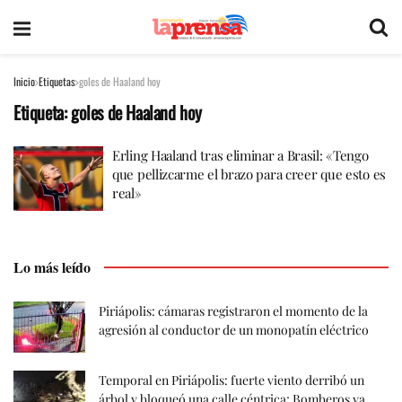
Inicio
Etiquetas
goles de Haaland hoy
Etiqueta:
goles de Haaland hoy
Erling Haaland tras eliminar a Brasil: «Tengo
que pellizcarme el brazo para creer que esto es
real»
Lo más leído
Piriápolis: cámaras registraron el momento de la
agresión al conductor de un monopatín eléctrico
Temporal en Piriápolis: fuerte viento derribó un
árbol y bloqueó una calle céntrica; Bomberos ya