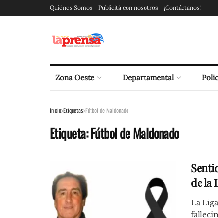
Quiénes Somos
Publicitá con nosotros
¡Contáctanos!
Zona Oeste
Departamental
Polic
Inicio
Etiquetas
Fútbol de Maldonado
Etiqueta:
Fútbol de Maldonado
Sentid
de la
La Lig
falleci