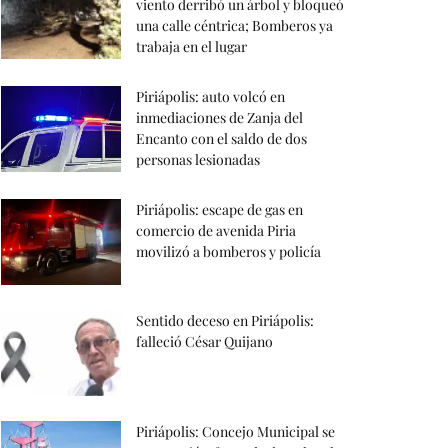
viento derribó un árbol y bloqueó
una calle céntrica; Bomberos ya
trabaja en el lugar
Piriápolis: auto volcó en
inmediaciones de Zanja del
Encanto con el saldo de dos
personas lesionadas
Piriápolis: escape de gas en
comercio de avenida Piria
movilizó a bomberos y policía
Sentido deceso en Piriápolis:
falleció César Quijano
Piriápolis: Concejo Municipal se