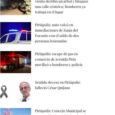
viento derribó un árbol y bloqueó
una calle céntrica; Bomberos ya
trabaja en el lugar
Piriápolis: auto volcó en
inmediaciones de Zanja del
Encanto con el saldo de dos
personas lesionadas
Piriápolis: escape de gas en
comercio de avenida Piria
movilizó a bomberos y policía
Sentido deceso en Piriápolis:
falleció César Quijano
Piriápolis: Concejo Municipal se