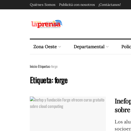
Quiénes Somos
Publicitá con nosotros
¡Contáctanos!
Zona Oeste
Departamental
Polic
Inicio
Etiquetas
forge
Etiqueta:
forge
Inefo
sobre
Los alu
socioem