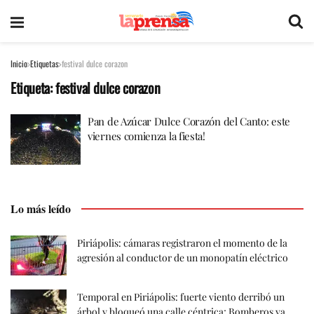
Inicio
Etiquetas
festival dulce corazon
Etiqueta:
festival dulce corazon
Pan de Azúcar Dulce Corazón del Canto: este
viernes comienza la fiesta!
Lo más leído
Piriápolis: cámaras registraron el momento de la
agresión al conductor de un monopatín eléctrico
Temporal en Piriápolis: fuerte viento derribó un
árbol y bloqueó una calle céntrica; Bomberos ya