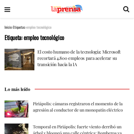
Inicio
Etiquetas
empleo tecnológico
Etiqueta:
empleo tecnológico
El costo humano de la tecnología: Microsoft
recortará 4.800 empleos para acelerar su
transición hacia la IA
Lo más leído
Piriápolis: cámaras registraron el momento de la
agresión al conductor de un monopatín eléctrico
Temporal en Piriápolis: fuerte viento derribó un
árbol y bloqueó una calle céntrica; Bomberos ya