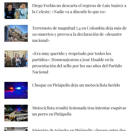
Diego Forlán no descarta el regreso de Luis Suárez a
la Celeste: «Nadie va a discutir lo que es»
Terremoto de magnitud 7,4 en Colombia deja más de
110 muertos y provoca la declaración de «desastre
nacional»
«Era muy querido y respetado por todos los
partidos»: Homenajearon a José Hualde en la
presentación del sello por los 190 años del Partido
Nacional
Choque en Piriápolis deja un motociclista herido
Motociclista resultó lesionada tras intentar esquivar
un perro en Piriápolis
Siniestro de tránsito en Piriápolis: choque entre dos