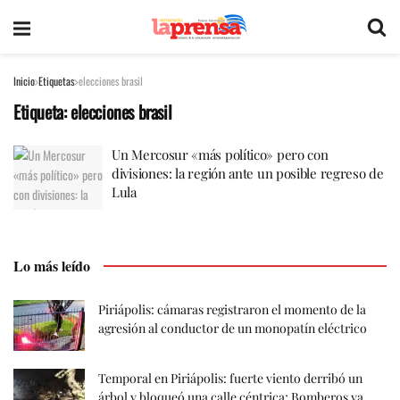
Inicio
Etiquetas
elecciones brasil
Etiqueta:
elecciones brasil
Un Mercosur «más político» pero con
divisiones: la región ante un posible regreso de
Lula
Lo más leído
Piriápolis: cámaras registraron el momento de la
agresión al conductor de un monopatín eléctrico
Temporal en Piriápolis: fuerte viento derribó un
árbol y bloqueó una calle céntrica; Bomberos ya