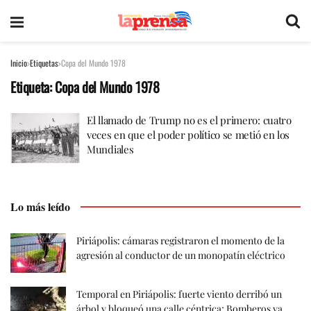
Inicio
Etiquetas
Copa del Mundo 1978
Etiqueta:
Copa del Mundo 1978
El llamado de Trump no es el primero: cuatro
veces en que el poder político se metió en los
Mundiales
Lo más leído
Piriápolis: cámaras registraron el momento de la
agresión al conductor de un monopatín eléctrico
Temporal en Piriápolis: fuerte viento derribó un
árbol y bloqueó una calle céntrica; Bomberos ya