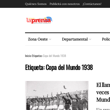
Quiénes Somos
Publicitá con nosotros
¡Contáctanos!
Zona Oeste
Departamental
Polic
Inicio
Etiquetas
Copa del Mundo 1938
Etiqueta:
Copa del Mundo 1938
El ll
veces 
Mundi
Un repa