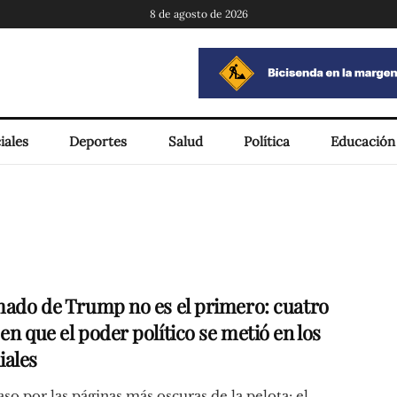
8 de agosto de 2026
iales
Deportes
Salud
Política
Educación
amado de Trump no es el primero: cuatro
en que el poder político se metió en los
ales
so por las páginas más oscuras de la pelota: el