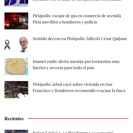
Piriápolis: escape de gas en comercio de avenida
Piria movilizó a bomberos y policía
Sentido deceso en Piriápolis: falleció César Quijano
Inumet emite alerta naranja por tormentas muy
fuertes y severas para todo el país
Piriápolis: árbol cayó sobre vivienda en San
Francisco y Bomberos recomendó evacuar la finca
Recientes
Peñarol goleó 5-1 a Wanderers y se consagró