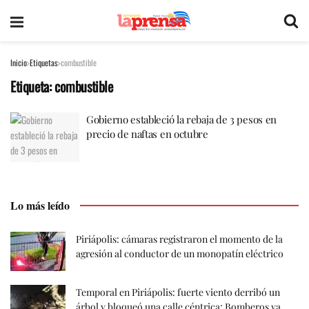
Inicio
Etiquetas
combustible
Etiqueta:
combustible
Gobierno estableció la rebaja de 3 pesos en
precio de naftas en octubre
Lo más leído
Piriápolis: cámaras registraron el momento de la
agresión al conductor de un monopatín eléctrico
Temporal en Piriápolis: fuerte viento derribó un
árbol y bloqueó una calle céntrica; Bomberos ya