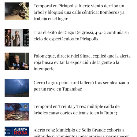
Temporal en Piriápolis: fuerte viento derribó un
árbol y bloqueó una calle céntrica; Bomberos ya
trabaja en el lugar
Tras el éxito de Diego Delgrossi, 4-4-2 continúa su
ciclo de espectáculos en Piriápolis
Palomeque, director del Sinae, explicó que la alerta
roja busca evitar la exposición de la gente a la
intemperie
Cerro Largo: peón rural falleció tras ser alcanzado
por un rayo en Tupambaé
Temporal en Treinta y Tres: múltiple caída de
árboles causa cortes de tránsito en la Ruta 17
Alerta roja: Municipio de Solís Grande exhorta a
evitar desplazamientos innecesarios y permanecer