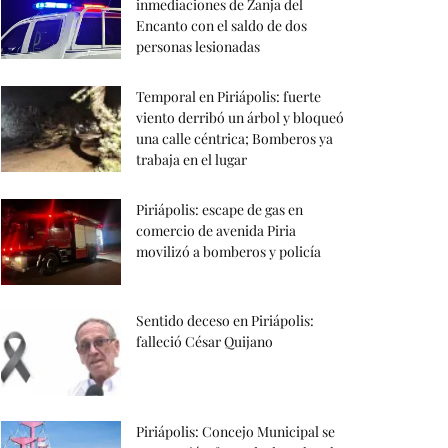
inmediaciones de Zanja del
Encanto con el saldo de dos
personas lesionadas
Temporal en Piriápolis: fuerte
viento derribó un árbol y bloqueó
una calle céntrica; Bomberos ya
trabaja en el lugar
Piriápolis: escape de gas en
comercio de avenida Piria
movilizó a bomberos y policía
Sentido deceso en Piriápolis:
falleció César Quijano
Piriápolis: Concejo Municipal se