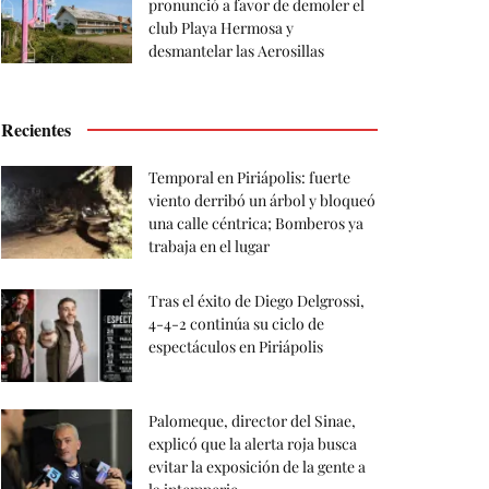
pronunció a favor de demoler el
club Playa Hermosa y
desmantelar las Aerosillas
Recientes
Temporal en Piriápolis: fuerte
viento derribó un árbol y bloqueó
una calle céntrica; Bomberos ya
trabaja en el lugar
Tras el éxito de Diego Delgrossi,
4-4-2 continúa su ciclo de
espectáculos en Piriápolis
Palomeque, director del Sinae,
explicó que la alerta roja busca
evitar la exposición de la gente a