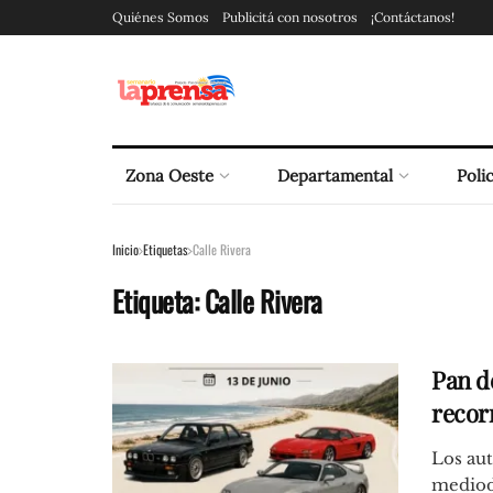
Quiénes Somos
Publicitá con nosotros
¡Contáctanos!
Zona Oeste
Departamental
Polic
Inicio
Etiquetas
Calle Rivera
Etiqueta:
Calle Rivera
Pan de
recor
Los aut
mediodí