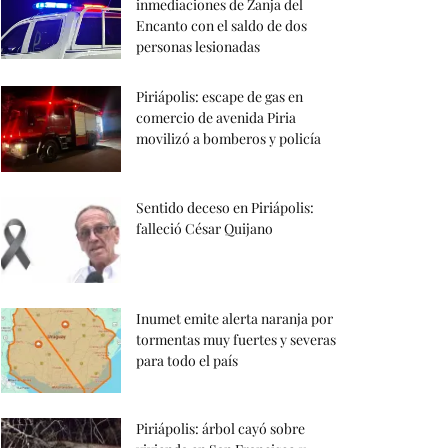
inmediaciones de Zanja del
Encanto con el saldo de dos
personas lesionadas
Piriápolis: escape de gas en
comercio de avenida Piria
movilizó a bomberos y policía
Sentido deceso en Piriápolis:
falleció César Quijano
Inumet emite alerta naranja por
tormentas muy fuertes y severas
para todo el país
Piriápolis: árbol cayó sobre