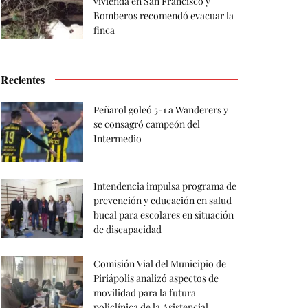
vivienda en San Francisco y
Bomberos recomendó evacuar la
finca
Recientes
Peñarol goleó 5-1 a Wanderers y
se consagró campeón del
Intermedio
Intendencia impulsa programa de
prevención y educación en salud
bucal para escolares en situación
de discapacidad
Comisión Vial del Municipio de
Piriápolis analizó aspectos de
movilidad para la futura
policlínica de la Asistencial