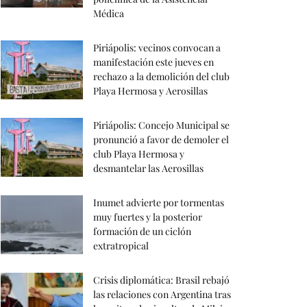
Médica
Piriápolis: vecinos convocan a
manifestación este jueves en
rechazo a la demolición del club
Playa Hermosa y Aerosillas
Piriápolis: Concejo Municipal se
pronunció a favor de demoler el
club Playa Hermosa y
desmantelar las Aerosillas
Inumet advierte por tormentas
muy fuertes y la posterior
formación de un ciclón
extratropical
Crisis diplomática: Brasil rebajó
las relaciones con Argentina tras