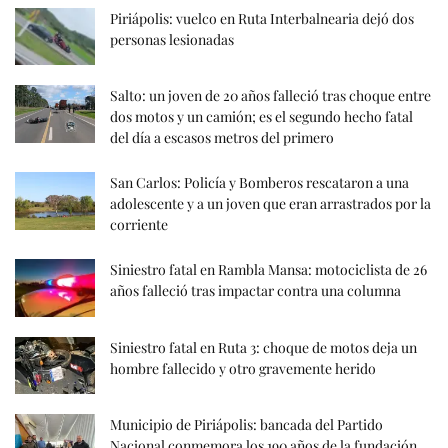
Piriápolis: vuelco en Ruta Interbalnearia dejó dos
personas lesionadas
Salto: un joven de 20 años falleció tras choque entre
dos motos y un camión; es el segundo hecho fatal
del día a escasos metros del primero
San Carlos: Policía y Bomberos rescataron a una
adolescente y a un joven que eran arrastrados por la
corriente
Siniestro fatal en Rambla Mansa: motociclista de 26
años falleció tras impactar contra una columna
Siniestro fatal en Ruta 3: choque de motos deja un
hombre fallecido y otro gravemente herido
Municipio de Piriápolis: bancada del Partido
Nacional conmemora los 190 años de la fundación