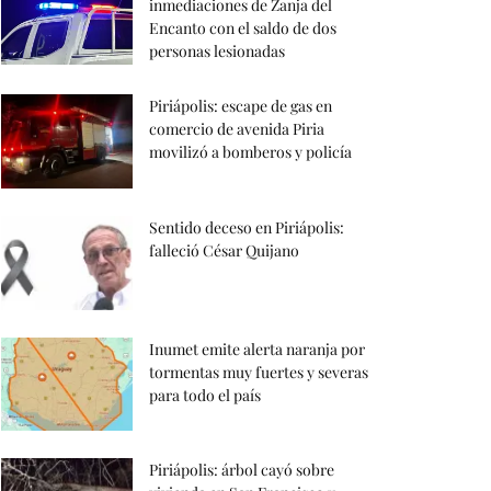
inmediaciones de Zanja del
Encanto con el saldo de dos
personas lesionadas
Piriápolis: escape de gas en
comercio de avenida Piria
movilizó a bomberos y policía
Sentido deceso en Piriápolis:
falleció César Quijano
Inumet emite alerta naranja por
tormentas muy fuertes y severas
para todo el país
Piriápolis: árbol cayó sobre