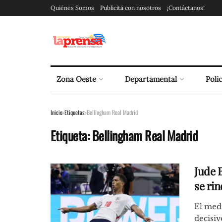
Quiénes Somos
Publicitá con nosotros
¡Contáctanos!
Zona Oeste
Departamental
Polic
Inicio
Etiquetas
Bellingham Real Madrid
Etiqueta:
Bellingham Real Madrid
Jude 
se ri
El medi
decisiv