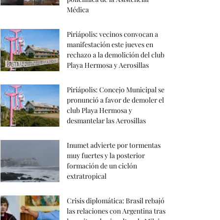
Médica
Piriápolis: vecinos convocan a
manifestación este jueves en
rechazo a la demolición del club
Playa Hermosa y Aerosillas
Piriápolis: Concejo Municipal se
pronunció a favor de demoler el
club Playa Hermosa y
desmantelar las Aerosillas
Inumet advierte por tormentas
muy fuertes y la posterior
formación de un ciclón
extratropical
Crisis diplomática: Brasil rebajó
las relaciones con Argentina tras