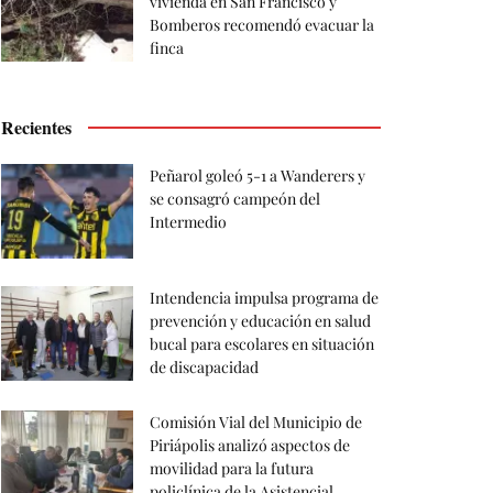
vivienda en San Francisco y
Bomberos recomendó evacuar la
finca
Recientes
Peñarol goleó 5-1 a Wanderers y
se consagró campeón del
Intermedio
Intendencia impulsa programa de
prevención y educación en salud
bucal para escolares en situación
de discapacidad
Comisión Vial del Municipio de
Piriápolis analizó aspectos de
movilidad para la futura
policlínica de la Asistencial