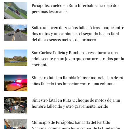
Piriápolis: vuelco en Ruta Interbalnearia dejó dos
personas lesionadas
Salto: un joven de 20 años falleció tras choque entre
dos motos y un camión; es el segundo hecho fatal
del día a escasos metros del primero
San Carlos: Policía y Bomberos rescataron a una
adolescente y a un joven que eran arrastrados por la
corriente
Siniestro fatal en Rambla Mansa: motociclista de 26
años falleció tras impactar contra una columna
Siniestro fatal en Ruta 3: choque de motos deja un
hombre fallecido y otro gravemente herido
Municipio de Piriápolis: bancada del Partido
Nacional conmemora los 190 años de la fundación