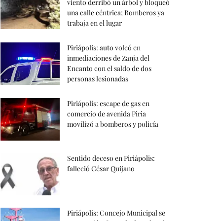
viento derribó un árbol y bloqueó
una calle céntrica; Bomberos ya
trabaja en el lugar
Piriápolis: auto volcó en
inmediaciones de Zanja del
Encanto con el saldo de dos
personas lesionadas
Piriápolis: escape de gas en
comercio de avenida Piria
movilizó a bomberos y policía
Sentido deceso en Piriápolis:
falleció César Quijano
Piriápolis: Concejo Municipal se