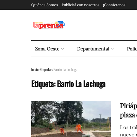
Quiénes Somos
Publicitá con nosotros
¡Contáctanos!
Zona Oeste
Departamental
Polic
Inicio
Etiquetas
Barrio La Lechuga
Etiqueta:
Barrio La Lechuga
Piriáp
plaza
Los tra
nuevo e