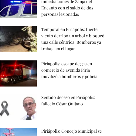
inmediaciones de Zanja del
Encanto con el saldo de dos
personas lesionadas
Temporal en Piriápolis: fuerte
viento derribó un árbol y bloqueó
una calle céntrica; Bomberos ya
trabaja en el lugar
Piriápolis: escape de gas en
comercio de avenida Piria
movilizó a bomberos y policía
Sentido deceso en Piriápolis:
falleció César Quijano
Piriápolis: Concejo Municipal se