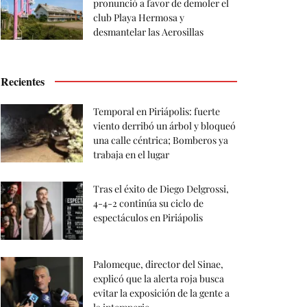
pronunció a favor de demoler el
club Playa Hermosa y
desmantelar las Aerosillas
Recientes
Temporal en Piriápolis: fuerte
viento derribó un árbol y bloqueó
una calle céntrica; Bomberos ya
trabaja en el lugar
Tras el éxito de Diego Delgrossi,
4-4-2 continúa su ciclo de
espectáculos en Piriápolis
Palomeque, director del Sinae,
explicó que la alerta roja busca
evitar la exposición de la gente a