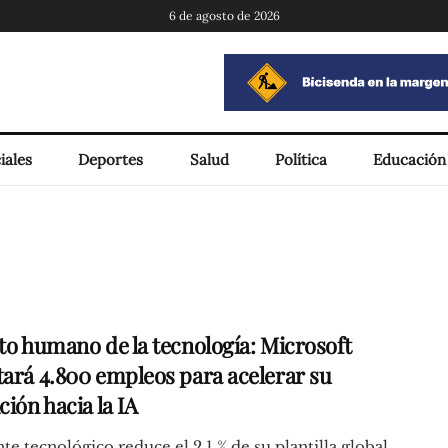
6 de agosto de 2026
iales
Deportes
Salud
Política
Educación
sto humano de la tecnología: Microsoft
tará 4.800 empleos para acelerar su
ción hacia la IA
nte tecnológico reduce el 2,1 % de su plantilla global