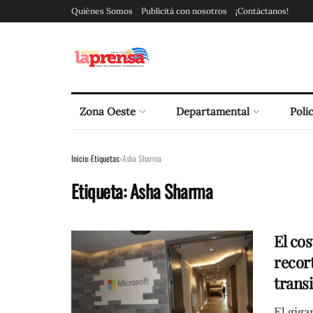
Quiénes Somos
Publicitá con nosotros
¡Contáctanos!
Zona Oeste
Departamental
Polic
Inicio
Etiquetas
Asha Sharma
Etiqueta:
Asha Sharma
El co
recor
transi
El giga