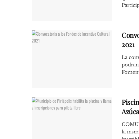
Particip
Convo
2021
La conv
podrán 
Fomento
Piscin
Azúcar
COMUN
la insc