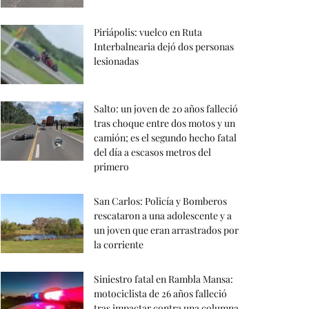
Piriápolis: vuelco en Ruta
Interbalnearia dejó dos personas
lesionadas
Salto: un joven de 20 años falleció
tras choque entre dos motos y un
camión; es el segundo hecho fatal
del día a escasos metros del
primero
San Carlos: Policía y Bomberos
rescataron a una adolescente y a
un joven que eran arrastrados por
la corriente
Siniestro fatal en Rambla Mansa:
motociclista de 26 años falleció
tras impactar contra una columna