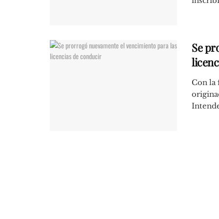
inscribi
Se pr
licen
Con la 
origina
Intende